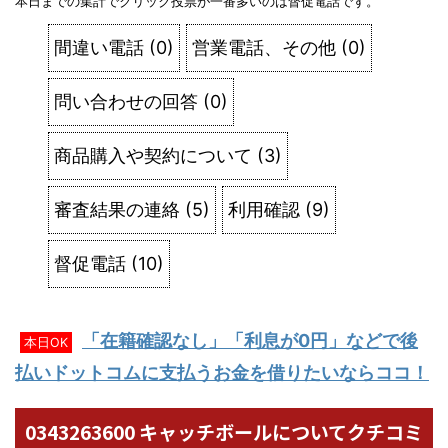
本日までの集計でクリック投票が一番多いのは督促電話です。
間違い電話
(
0
)
営業電話、その他
(
0
)
問い合わせの回答
(
0
)
商品購入や契約について
(
3
)
審査結果の連絡
(
5
)
利用確認
(
9
)
督促電話
(
10
)
「在籍確認なし」「利息が0円」などで後
本日OK
払いドットコムに支払うお金を借りたいならココ！
0343263600 キャッチボールについてクチコミ